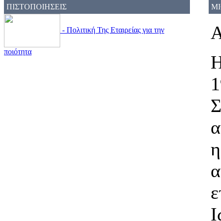
ΠΙΣΤΟΠΟΙΗΣΕΙΣ
M
Α
- Πολιτική Της Εταιρείας για την
ποιότητα
Η
1
Σ
α
η
α
ε
Ι