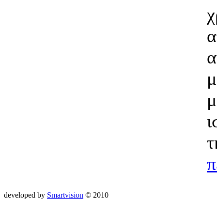
χ
α
α
μ
μ
ι
τ
π
developed by
Smartvision
© 2010